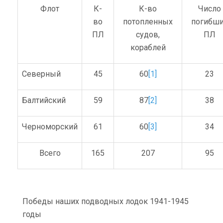
Флот
К-
К-во
Число
во
потопленных
погибш
ПЛ
судов,
ПЛ
кораблей
Северный
45
60
[1]
23
Балтийский
59
87
[2]
38
Черноморский
61
60
[3]
34
Всего
165
207
95
Победы наших подводных лодок 1941-1945
годы