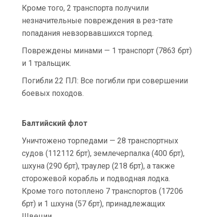
Кроме того, 2 транспорта получили
незначительные повреждения в рез-тате
попадания невзорвавшихся торпед.
Повреждены минами — 1 транспорт (7863 брт)
и 1 тральщик.
Погибли 22 ПЛ: Все погибли при совершении
боевых походов.
Балтийский флот
Уничтожено торпедами — 28 транспортных
судов (112112 брт), землечерпалка (400 брт),
шхуна (290 брт), траулер (218 брт), а также
сторожевой корабль и подводная лодка.
Кроме того потоплено 7 транспортов (17206
брт) и 1 шхуна (57 брт), принадлежащих
Швеции.