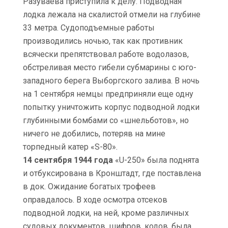
Разуваева приступила к делу. Подводная
лодка лежала на скалистой отмели на глубине
33 метра. Судоподъемные работы
производились ночью, так как противник
всячески препятствовал работе водолазов,
обстреливая место гибели субмарины с юго-
западного берега Выборгского залива. В ночь
на 1 сентября немцы предприняли еще одну
попытку уничтожить корпус подводной лодки
глубинными бомбами со «шнельботов», но
ничего не добились, потеряв на мине
торпедный катер «S-80».
14 сентября 1944 года
«U-250» была поднята
и отбуксирована в Кронштадт, где поставлена
в док. Ожидание богатых трофеев
оправдалось. В ходе осмотра отсеков
подводной лодки, на ней, кроме различных
судовых документов, шифров, кодов, была