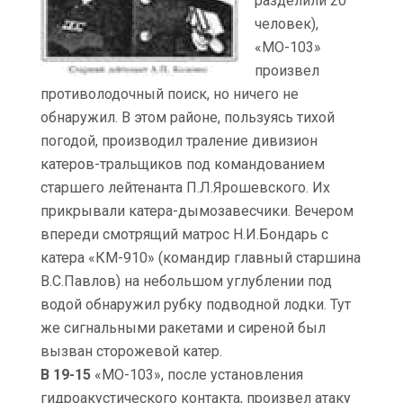
разделили 20
человек),
«МО-103»
произвел
противолодочный поиск, но ничего не
обнаружил. В этом районе, пользуясь тихой
погодой, производил траление дивизион
катеров-тральщиков под командованием
старшего лейтенанта П.Л.Ярошевского. Их
прикрывали катера-дымозавесчики. Вечером
впереди смотрящий матрос Н.И.Бондарь с
катера «КМ-910» (командир главный старшина
В.С.Павлов) на небольшом углублении под
водой обнаружил рубку подводной лодки. Тут
же сигнальными ракетами и сиреной был
вызван сторожевой катер.
В 19-15
«МО-103», после установления
гидроакустического контакта, произвел атаку