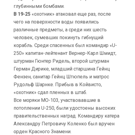
глубинными бомбами.
В 19-25
«охотник» атаковал еще раз, после
чего на поверхности воды появились
различные предметы, а среди них шесть
человек, сумевших покинуть гибнущий
корабль. Среди спасенных был командир «U-
250» капитан-лейтенант Вернер-Карл Шмидт,
штурман Гюнтер Ридель, второй штурман
Герман Дирике, младший старшина Гейнц
Фензен, санитар Гейнц Штюпель и матрос
Рудольф Шарнке. Прибыв в Койвисто,
«охотник» сдал пленных в штаб.
Все моряки МО-103, участвовавшие в
потоплении U-250, были удостоены высоких
правительственных наград. Командиру катера
Александру Петровичу Коленко был вручен
орден Красного Знамени.