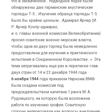
что в захваченной… подводной лодке были
обнаружены две германские акустические
торпеды Т-5… Изучение образца торпеды Т-5
было бы крайне ценным… Адмирал Арчер (И.
Р. Арчер Контр-адмирал,
и. о. главы военной комиссии Великобритании)
просил советские военно-морские власти,
чтобы одна из двух торпед была немедленно
предоставлена для изучения и практического
испытания в Соединенном Королевстве…». Эта
тема затрагивалась еще раз в переписке глав
двух стран от 14 и 23 декабря 1944 года.
6 ноября 1944
года приказом Наркома ВМФ
была создана комиссия под
председательством капитана 1 ранга М. А.
Рудницкого, на которую была возложена
работа по изучению трофея. Советскую
сторону интересовали как вопросы внедрения