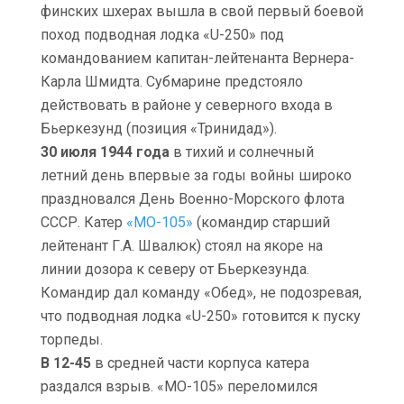
финских шхерах вышла в свой первый боевой
поход подводная лодка «U-250» под
командованием капитан-лейтенанта Вернера-
Карла Шмидта. Субмарине предстояло
действовать в районе у северного входа в
Бьеркезунд (позиция «Тринидад»).
30 июля 1944 года
в тихий и солнечный
летний день впервые за годы войны широко
праздновался День Военно-Морского флота
СССР. Катер
«МО-105»
(командир старший
лейтенант Г.А. Швалюк) стоял на якоре на
линии дозора к северу от Бьеркезунда.
Командир дал команду «Обед», не подозревая,
что подводная лодка «U-250» готовится к пуску
торпеды.
В 12-45
в средней части корпуса катера
раздался взрыв. «МО-105» переломился