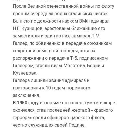
После Великой отечественной войны по флоту
прошла очередная волна сталинских чисток.
Был снят с должности нарком ВМФ адмирал
Н.Г. Кузнецов, арестованы ближайшие его
заместители и один из них, адмирал Л.М.
Галлер, по обвинению в передаче союзникам
секретной немецкой торпеды, хотя на
распоряжении о передаче Т-5, подписанном
Галлером, стояли визы Молотова, Берии и
Кузнецова.
Галлера лишили звания адмирала и
приговорили к 10 годам тюремного
заключения.
В 1950 году
в тюрьме он сошел с ума и вскоре
скончался, став последней жертвой «красного
террора» среди офицеров царского флота,
честно служивших своей Родине.