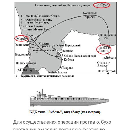
Для осуществления операции против о. Сухо
противник выделил почти всю флотилию