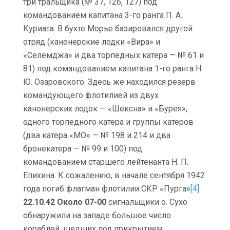
три тральщика (№ 37, 126, 127) под
командованием капитана 3-го ранга П. А.
Куриата. В бухте Морье базировался другой
отряд (канонерские лодки «Вира» и
«Селемджа» и два торпедных катера — № 61 и
81) под командованием капитана 1-го ранга Н.
Ю. Озаровского. Здесь же находился резерв
командующего флотилией из двух
канонерских лодок — «Шексна» и «Бурея»,
одного торпедного катера и группы катеров
(два катера «МО» — № 198 и 214 и два
бронекатера — № 99 и 100) под
командованием старшего лейтенанта Н. П.
Епихина. К сожалению, в начале сентября 1942
года погиб флагман флотилии СКР «Пурга»
[4]
22.10.42 Около 07-00
сигнальщики о. Сухо
обнаружили на западе большое число
кораблей, шедших под прикрытием