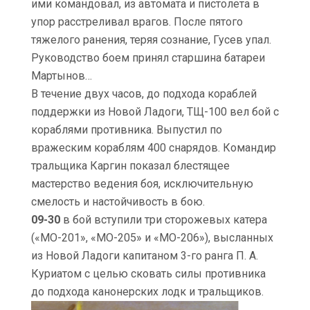
ими командовал, из автомата и пистолета в
упор расстреливал врагов. После пятого
тяжелого ранения, теряя сознание, Гусев упал.
Руководство боем принял старшина батареи
Мартынов…
В течение двух часов, до подхода кораблей
поддержки из Новой Ладоги, ТЩ-100 вел бой с
кораблями противника. Выпустил по
вражеским кораблям 400 снарядов. Командир
тральщика Каргин показал блестящее
мастерство ведения боя, исключительную
смелость и настойчивость в бою.
09-30
в бой вступили три сторожевых катера
(«МО-201», «МО-205» и «МО-206»), высланных
из Новой Ладоги капитаном 3-го ранга П. А.
Куриатом с целью сковать силы противника
до подхода канонерских лодк и тральщиков.