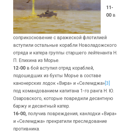
11-
00
в
соприкосновение с вражеской флотилией
вступили остальные корабли Новоладожского
отряда и катера группы старшего лейтенанта Н.
П. Епихина из Морье.
12-00
в бой вступил отряд кораблей,
подошедших из бухты Морье в составе
канонерских лодок «Вира» и «Селемджа»
[3]
под командованием капитана 1-го ранга Н. Ю.
Озаровского, которые повредили десантную
баржу и десантный катер.
16-00,
получив повреждения, канлодки «Вира»
и «Селемджа» прекратили преследование
противника.