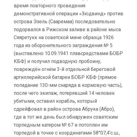
время повторного проведения
демонстративной операции «Зюдвинд» против
острова Эзель (Сааремаа) последовательно
подорвался в Рижском заливе в районе мыса
Сяяретукк на советской мине образца 1926
года из оборонительного заграждения № 5
(выставлено 10.09.1941 плавсредствами БОБР
КБФ) и получил подводную пробоину,
повреждён огнём 3-й отдельной береговой
артиллерийской батареи БОБР КБФ (прямое
попадание 130-мм снаряда в кормовую часть),
после чего экипаж, потерявший 14 человек
убитыми, оставил корабль, который
сдрейфовал в район острова Абрука (Абро),
где в тот же день был обнаружен советским
торпедным катером № 67 и потоплен им
торпедой в точке с координатами 58°07,4’с.ш.,