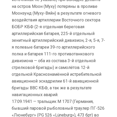
на остров Моон (Муху) потеряны в проливе
Моонзунд (Муху-Вяйн) в результате огневого
воздействия артиллерии Восточного сектора
БОБР КБФ (2-я отдельная береговая
артиллерийская батарея, 225-й отдельный
зенитный артиллерийский дивизион, 2-я, 5-я, 7-
я полевые батареи 39-го артиллерийского
полка и батарея 111-го противотанкового
дивизиона — оба из состава 3-й отдельной
стрелковой бригады) и самолётов 12-й
отдельной Краснознамённой истребительной
авиационной эскадрилии 61-й авиационной
бригады ВВС КБФ, а так же в результате
навигационных аварий.
17.09.1941 — тральщик М 1707 (Германия,
бывший паровой рыболовный траулер ПГ-526
«Люнебург» (PG 526 «Lüneburg»), 473 брт) во