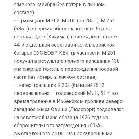
главного калибра без потерь в личном
составе),
— тральщики М 202, М 205 (по 785 т), М 251
(685 т) во время обстрела южного берега
острова Даго (Хийумаа) повреждены огнём
44-й отдельной береговой артиллерийской
батареи СУС БОБР КБФ (в частности, М 251
получил в результате прямого попадания 130-
мм снаряда тяжёлые повреждения носовой
части без потерь в личном составе),
— катер-тральщик R 202 (бывший RH 2,
первоначально — голландский Mv II, 51 т) во
время траления в Ирбенском проливе северо-
западнее мыса Овиши (Люзерорт) подорвался
на советской мине образца 1926 года из
оборонительного заграждения «60-А»,
выставленного 24.06.1941 эскадренными