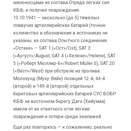
миноносцами из состава Отряда лёгких сил
КБФ, и получил повреждения.
13.10.1941 — несколько (до 5) тяжёлых
плавучих артиллерийских батарей (точное
количество и обозначения в источниках не
указаны; из состава Опытного соединения
«Остзее» — SAT 1 («Ост»/Ost), SАТ 3
(«Аугуст»/August, SAT 4 («Хелене»/Helene), SАТ
5 («Роберт Мюллер-6»/Robert Müller 6), SАТ 20
(«Вест»/West) при обстреле из пролива
Моонзунд (Муху-Вяйн) позиций 12-й, 44-й
(второй) и 149-й (второй) отдельных
береговых артиллерийских батарей СУС БОБР
КБФ на восточном берегу Даго (Хийумаа)
имели от их ответного огня лёгкие
повреждения и потери среди экипажей.
Ещё раз повторюсь — к сожалению, реально