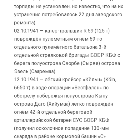
торпеды не установлен, но известно, что на их
устранение потребовалось 22 дня заводского
ремонта).
02.10.1941 — катер-тральщик R 59 (125 т)
повреждён пулемётным огнём 69-го
отдельного пулемётного батальона 3-й
отдельной стрелковой бригады БОБР КБФ с
берега полуострова Сворбе (Сырве) острова
Эзель (Сааремаа).
12.10.1941 — лёгкий крейсер «Кёльн» (Köln,
6650 т) в ходе операции «Вестфален» по
обстрелу побережья полуострова Кыпу
острова Даго (Хийумаа) легко повреждён
огнём 42-й отдельной береговой
артиллерийской батареи СУС БОБР КБФ
(получил осколочное попадание 130-мм
снаряда в районе кормовой башни «С»