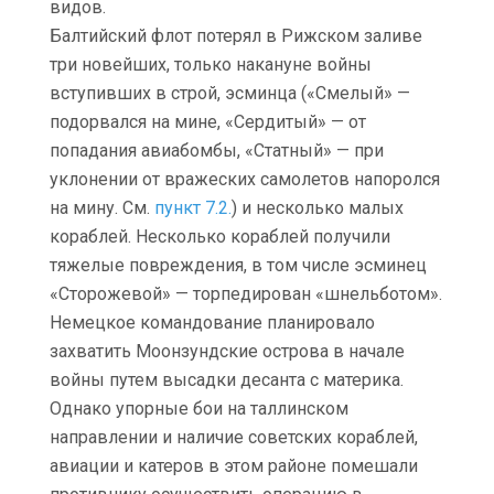
видов.
Балтийский флот потерял в Рижском заливе
три новейших, только накануне войны
вступивших в строй, эсминца («Смелый» —
подорвался на мине, «Сердитый» — от
попадания авиабомбы, «Статный» — при
уклонении от вражеских самолетов напоролся
на мину. См.
пункт 7.2.
) и несколько малых
кораблей. Несколько кораблей получили
тяжелые повреждения, в том числе эсминец
«Сторожевой» — торпедирован «шнельботом».
Немецкое командование планировало
захватить Моонзундские острова в начале
войны путем высадки десанта с материка.
Однако упорные бои на таллинском
направлении и наличие советских кораблей,
авиации и катеров в этом районе помешали