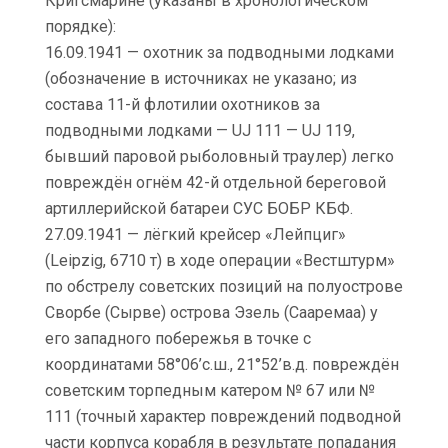
Кригсмарине (указаны в хронологическом
порядке):
16.09.1941 — охотник за подводными лодками
(обозначение в источниках не указано; из
состава 11-й флотилии охотников за
подводными лодками — UJ 111 — UJ 119,
бывший паровой рыболовный траулер) легко
повреждён огнём 42-й отдельной береговой
артиллерийской батареи СУС БОБР КБФ.
27.09.1941 — лёгкий крейсер «Лейпциг»
(Leipzig, 6710 т) в ходе операции «Вестштурм»
по обстрелу советских позиций на полуострове
Сворбе (Сырве) острова Эзель (Сааремаа) у
его западного побережья в точке с
координатами 58°06’с.ш., 21°52’в.д. повреждён
советским торпедным катером № 67 или №
111 (точный характер повреждений подводной
части корпуса корабля в результате попадания