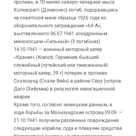
проливе, в 10 милях северо-западнее мыса
Колкасрагс (Домеснес) погиб, подорвавшись
на советской мине образца 1926 года из
оборонительного заграждения «64-А»,
выставленного 06.07.1941 эскадренным
миноносцем «Сильный» (3 погибших).
14.10.1941 — военный моторный катер
«Краних» (Kranich; Германия, бывший
служебный (путейский или таможенный)
моторный катер, 39 т) потерян в проливе
Соэлозунд (Соэла-Вяйн) в районе Сёру (остров
Даго (Хийумаа) в результате навигационной
аварии.
Кроме того, согласно немецким данным, в
ходе борьбы за Моонзундские острова 09.09. —
21.10.1941 получили различные повреждения
следующие корабли, суда и плавучие средства