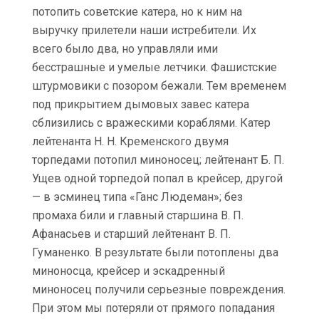
потопить советские катера, но к ним на
выручку прилетели наши истребители. Их
всего было два, но управляли ими
бесстрашные и умелые летчики. Фашистские
штурмовики с позором бежали. Тем временем
под прикрытием дымовых завес катера
сблизились с вражескими кораблями. Катер
лейтенанта Н. Н. Кременского двумя
торпедами потопил миноносец; лейтенант Б. П.
Ущев одной торпедой попал в крейсер, другой
— в эсминец типа «Ганс Людеман»; без
промаха били и главный старшина В. П.
Афанасьев и старший лейтенант В. П.
Гуманенко. В результате были потоплены два
миноносца, крейсер и эскадренный
миноносец получили серьезные повреждения.
При этом мы потеряли от прямого попадания