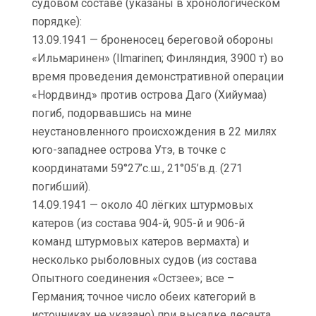
судовом составе (указаны в хронологическом
порядке):
13.09.1941 — броненосец береговой обороны
«Ильмаринен» (Ilmarinen; Финляндия, 3900 т) во
время проведения демонстративной операции
«Нордвинд» против острова Даго (Хийумаа)
погиб, подорвавшись на мине
неустановленного происхождения в 22 милях
юго-западнее острова Утэ, в точке с
координатами 59°27’с.ш., 21°05’в.д. (271
погибший).
14.09.1941 — около 40 лёгких штурмовых
катеров (из состава 904-й, 905-й и 906-й
команд штурмовых катеров вермахта) и
несколько рыболовных судов (из состава
Опытного соединения «Остзее»; все –
Германия; точное число обеих категорий в
источниках не указано) при высадке десанта