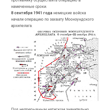
противнику осуществить операцию в
намеченные сроки.
8 сентября 1941 года
немецкие войска
начали операцию по захвату Моонзундского
архипелага.
Под непрерывным натиском значительно