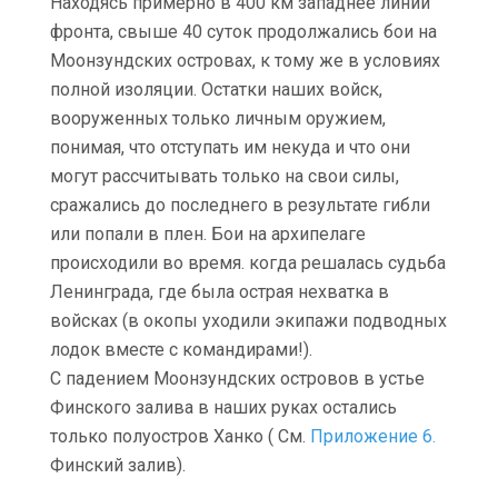
Находясь примерно в 400 км западнее линии
фронта, свыше 40 суток продолжались бои на
Моонзундских островах, к тому же в условиях
полной изоляции. Остатки наших войск,
вооруженных только личным оружием,
понимая, что отступать им некуда и что они
могут рассчитывать только на свои силы,
сражались до последнего в результате гибли
или попали в плен. Бои на архипелаге
происходили во время. когда решалась судьба
Ленинграда, где была острая нехватка в
войсках (в окопы уходили экипажи подводных
лодок вместе с командирами!).
С падением Моонзундских островов в устье
Финского залива в наших руках остались
только полуостров Ханко ( См.
Приложение 6.
Финский залив).