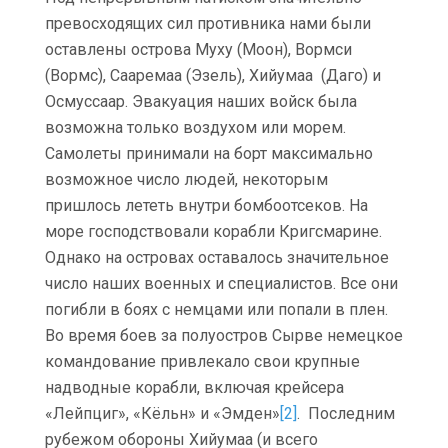
превосходящих сил противника нами были
оставлены острова Муху (Моон), Вормси
(Вормс), Сааремаа (Эзель), Хийумаа (Даго) и
Осмуссаар. Эвакуация наших войск была
возможна только воздухом или морем.
Самолеты принимали на борт максимально
возможное число людей, некоторым
пришлось лететь внутри бомбоотсеков. На
море господствовали корабли Кригсмарине.
Однако на островах оставалось значительное
число наших военных и специалистов. Все они
погибли в боях с немцами или попали в плен.
Во время боев за полуостров Сырве немецкое
командование привлекало свои крупные
надводные корабли, включая крейсера
«Лейпциг», «Кёльн» и «Эмден»
[2]
. Последним
рубежом обороны Хийумаа (и всего