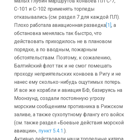
малых глубин маршрутов конвоев ПЛ С-7,
С-101 и С-102 применять торпеды
отказывались (см. раздел 7 для каждой ПЛ).
Плохо работала авиационная разведка
[1]
, а
обстановка менялась так быстро, что
действовать приходилось не в плановом
порядке, а по вводным, пожарным
обстоятельствам. Поэтому, к сожалению,
Балтийский флот так и не смог помешать
проходу неприятельских конвоев в Ригу и не
нанес ему сколько-нибудь ощутимых потерь.
И все же корабли и авиация БФ, базируясь на
Моонзунд, создали постоянную угрозу
морским сообщениям противника в Рижском
заливе, а также сухопутному флангу его войск
(см. также раздел «Боевые действия морской
авиации»,
пункт 5.4.1.
).
Активно действовали наши торпедные катера.