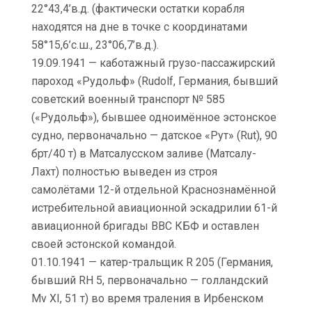
22°43,4’в.д. (фактически остатки корабля
находятся на дне в точке с координатами
58°15,6’с.ш., 23°06,7’в.д.).
19.09.1941 — каботажный грузо-пассажирский
пароход «Рудольф» (Rudolf, Германия, бывший
советский военный транспорт № 585
(«Рудольф»), бывшее одноимённое эстонское
судно, первоначально — датское «Рут» (Rut), 90
брт/40 т) в Матсалусском заливе (Матсалу-
Лахт) полностью выведен из строя
самолётами 12-й отдельной Краснознамённой
истребительной авиационной эскадрилии 61-й
авиационной бригады ВВС КБФ и оставлен
своей эстонской командой.
01.10.1941 — катер-тральщик R 205 (Германия,
бывший RH 5, первоначально — голландский
Mv XI, 51 т) во время траления в Ирбенском