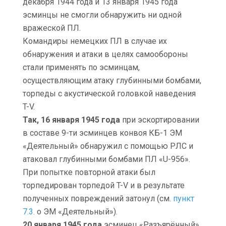
декабря 1944 года и 13 января 1945 года
эсминцы не смогли обнаружить ни одной
вражеской ПЛ.
Командиры немецких ПЛ в случае их
обнаружения и атаки в целях самообороны
стали применять по эсминцам,
осуществляющим атаку глубинными бомбами,
торпеды с акустической головкой наведения
T-V.
Так, 16 января 1945 года
при эскортировании
в составе 9-ти эсминцев конвоя КБ-1 ЭМ
«Деятельный» обнаружил с помощью РЛС и
атаковал глубинными бомбами ПЛ «U-956».
При попытке повторной атаки был
торпедирован торпедой T-V и в результате
полученных повреждений затонул (см.
пункт
7.3.
о ЭМ «Деятельный»).
20 января 1945 года
эсминец «Разъярённый»