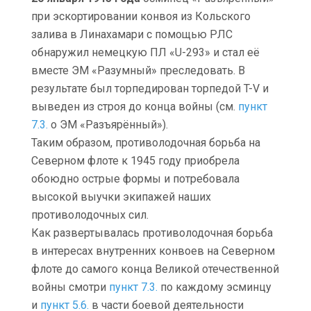
при эскортировании конвоя из Кольского
залива в Линахамари с помощью РЛС
обнаружил немецкую ПЛ «U-293» и стал её
вместе ЭМ «Разумный» преследовать. В
результате был торпедирован торпедой T-V и
выведен из строя до конца войны (см.
пункт
7.3.
о ЭМ «Разъярённый»).
Таким образом, противолодочная борьба на
Северном флоте к 1945 году приобрела
обоюдно острые формы и потребовала
высокой выучки экипажей наших
противолодочных сил.
Как развертывалась противолодочная борьба
в интересах внутренних конвоев на Северном
флоте до самого конца Великой отечественной
войны смотри
пункт 7.3.
по каждому эсминцу
и
пункт 5.6.
в части боевой деятельности