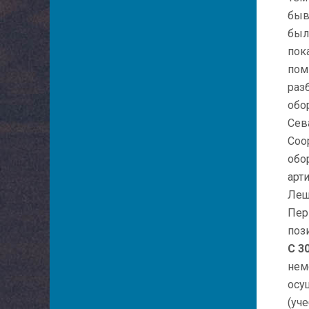
быв
был
пок
пом
раз
обо
Сев
Соо
обо
арт
Лещ
Пер
поз
С 3
нем
осу
(уч