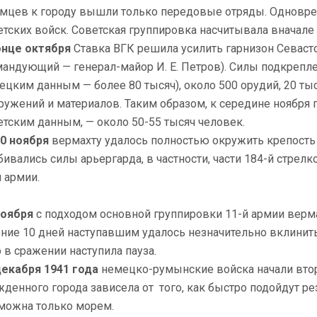
емцев к городу вышли только передовые отряды. Одноврем
етских войск. Советская группировка насчитывала вначале 
онце октября
Ставка ВГК решила усилить гарнизон Севас
мандующий — генерал-майор И. Е. Петров). Силы подкрепле
ецким данным — более 80 тысяч), около 500 орудий, 20 тыс
ружений и материалов. Таким образом, к середине ноября 
етским данным, — около 50-55 тысяч человек.
0 ноября
вермахту удалось полностью окружить крепость с
бивались силы арьергарда, в частности, части 184-й стре
й армии.
ноября
с подходом основной группировки 11-й армии верма
ение 10 дней наступавшим удалось незначительно вклинит
о в сражении наступила пауза.
декабря 1941 года
немецко-румынские войска начали втор
жденного города зависела от того, как быстро подойдут р
можна только морем.