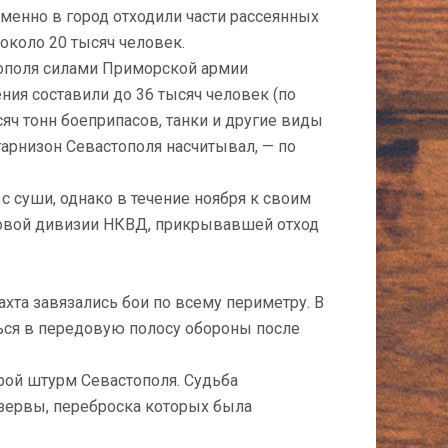
енно в город отходили части рассеянных
около 20 тысяч человек.
тополя силами Приморской армии
ния составили до 36 тысяч человек (по
яч тонн боеприпасов, танки и другие виды
гарнизон Севастополя насчитывал, — по
 суши, однако в течение ноября к своим
лковой дивизии НКВД, прикрывавшей отход
хта завязались бои по всему периметру. В
ься в передовую полосу обороны после
ой штурм Севастополя. Судьба
езервы, переброска которых была