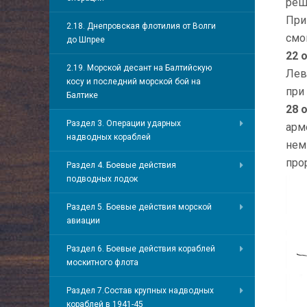
реш
При
2.18. Днепровская флотилия от Волги
смо
до Шпрее
22 
2.19. Морской десант на Балтийскую
Лев
косу и последний морской бой на
при
Балтике
28 
Раздел 3. Операции ударных
арм
надводных кораблей
нем
про
Раздел 4. Боевые действия
подводных лодок
Раздел 5. Боевые действия морской
авиации
Раздел 6. Боевые действия кораблей
москитного флота
Раздел 7.Состав крупных надводных
кораблей в 1941-45