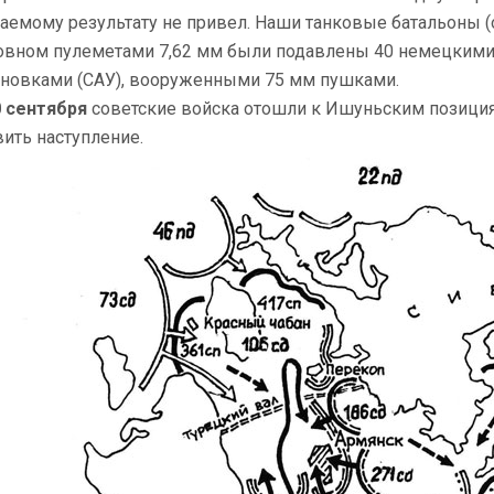
аемому результату не привел. Наши танковые батальоны (
овном пулеметами 7,62 мм были подавлены 40 немецким
ановками (САУ), вооруженными 75 мм пушками.
0 сентября
советские войска отошли к Ишуньским позиция
вить наступление.