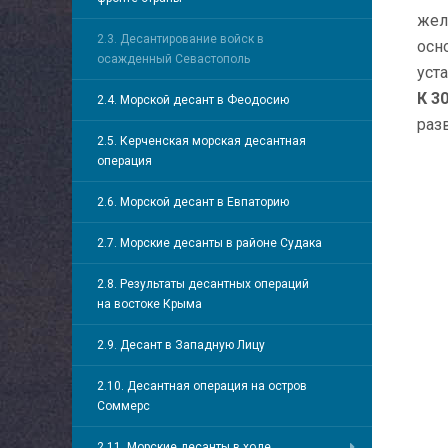
жел
2.3. Десантирование войск в
осн
осажденный Севастополь
уст
К 3
2.4. Морской десант в Феодосию
раз
2.5. Керченская морская десантная
операция
2.6. Морской десант в Евпаторию
2.7. Морские десанты в районе Судака
2.8. Результаты десантных операций
на востоке Крыма
2.9. Десант в Западную Лицу
2.10. Десантная операция на остров
Соммерс
2.11. Морские десанты в ходе