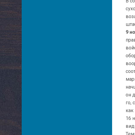
В с
сух
воз
шта
9 н
пра
вой
обо
воо
соо
мар
нач
он 
го,
как
16 
вид
Тем