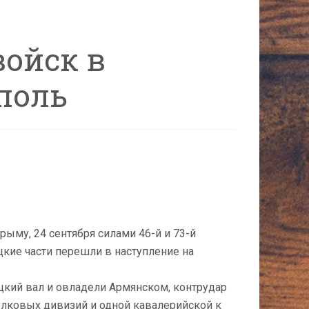
войск в
поль
му, 24 сентября силами 46-й и 73-й
кие части перешли в наступление на
ецкий вал и овладели Армянском, контрудар
елковых дивизий и одной кавалерийской к