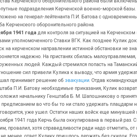
остав Керченского оборонительного района были включены
опутные подразделения Керченской военно-морской базы.
ложено на генерал-лейтенанта П.И. Батова с одновременн
ба Керченсеого оборонительного района.
оября 1941 года
для контроля за ситуацией на Керченском
вами уполномоченного Ставки ВГК. Как позднее Кулик до
ск на керченском направлении истинной обстановки не знал
роняется надежно. На пристанях сбилась малоуправляемая
руженных людей. Каждый стремился попасть на Таманский 
тношение сил привели Кулика к выводу, что армия удержат
шал принимает решение об
эвакуации
. Отдав командующе
штаба П.И. Батову необходимые приказания, Кулик возврати
доложил начальнику Генштаба Б. М. Шапошникову о принят
 с предписанием во что бы то ни стало удержать плацдарм н
 говорится, уже ушел. Остатки наших войск еще минувшей
ноября 1941 года Керчь была оккупирована в первый раз. 
им, провалил, хотя справедливости ради надо отметить, от 
 не менее, ответ Кулику пришлось держать без скидок. Ег