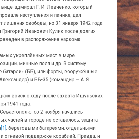
ице-адмирал Г. И. Левченко, который
провале наступления и панике, дал
ет лишения свободы, но 31 января 1942 года
л Григорий Иванович Кулик после долгих
ереведен в распоряжение наркома
самых укреплённых мест в мире.
зиций, минные поля и др. В систему
батареи» (ББ), или форты, вооружённые
Александер) и ББ-35 (командир — А. Я.
ких войск с ходу после захвата Ишуньских
ря 1941 года.
 Севастополю, со 2 ноября начались
х частей в городе не оставалось, защита
а
[1]
, береговыми батареями, отдельными
и огневой поддержке кораблей. Правда, и