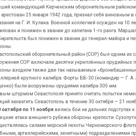
ший командующий Керченским оборонительным районом в
 арестован 25 января 1942 года, признал себя виновным в 
азания на Г. И. Кулика. Военной коллегией осужден на 10 л
илован и понижен в звании до капитана 1-го ранга. Марша
бирательств был понижен в звании до генерал-майора и п
роны.
астопольский оборонительный район (СОР) был одним из 
ружения СОР включали десятки укреплённых орудийных по
роны входили также две так называемые «бронебашенные 
иллерией крупного калибра. Форты ББ-30 (командир — Г. А. 
енко) были вооружены орудиями калибра 305 мм.
вым штурмом Севастополя принято считать попытки немец
иций захватить Севастополь в течение 30 октября — 21 нояб
0 октября по 11 ноября
велись бои на дальних подступах к
ецкие атаки внешнего рубежа обороны крепости. Сухопутны
ществлялась силами морской пехоты Черноморского флот
ебными, артиллерийскими, зенитными) подразделениями пр