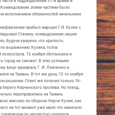
 части и подразделения 51-й армии и
 Командование этими частями было
ым исполнением обязанностей начальника
 направлении прибыл маршал Г.И. Кулик с
кладывал Сталину, командование наших
о, будучи уверено, что крепость
, по выражению Кулика, толпа
полуостров. 13 ноября обстановка и
ь город не сможет. В этих условиях
му вице-адмиралу Г. И. Левченко и
лся на Тамань. В тот же день 13-го ноября
ом решении. Ответ же получил только 16-
а берегу Керченского пролива. Но поезд,
 ночью переправились на Тамань.
Свою миссию по обороне Керчи Кулик, как
него на тот момент уже мало что зависело.
о товарищем по несчастью оказался