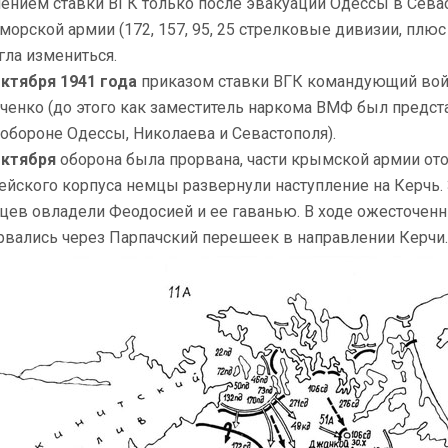
ением ставки ВГК только после эвакуации Одессы в Севас
морской армии (172, 157, 95, 25 стрелковые дивизии, плюс
гла измениться.
октября 1941 года
приказом ставки ВГК командующий войс
ченко (до этого как заместитель наркома ВМФ был предс
 обороне Одессы, Николаева и Севастополя).
октября
оборона была прорвана, части крымской армии ото
ейского корпуса немцы развернули наступление на Керчь. 
цев овладели Феодосией и ее гаванью. В ходе ожесточенн
рвались через Парпачский перешеек в направлении Керчи.