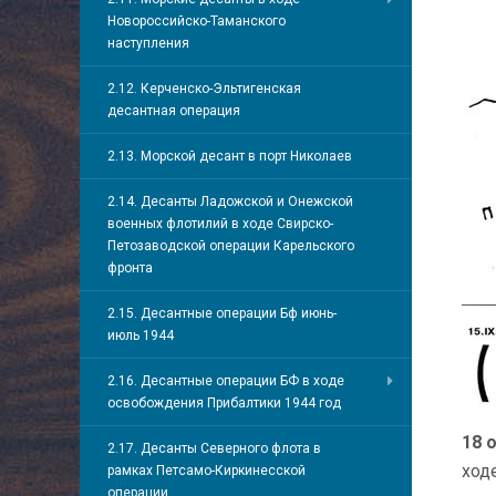
Новороссийско-Таманского
наступления
2.12. Керченско-Эльтигенская
десантная операция
2.13. Морской десант в порт Николаев
2.14. Десанты Ладожской и Онежской
военных флотилий в ходе Свирско-
Петозаводской операции Карельского
фронта
2.15. Десантные операции Бф июнь-
июль 1944
2.16. Десантные операции БФ в ходе
освобождения Прибалтики 1944 год
18 
2.17. Десанты Северного флота в
ход
рамках Петсамо-Киркинесской
операции