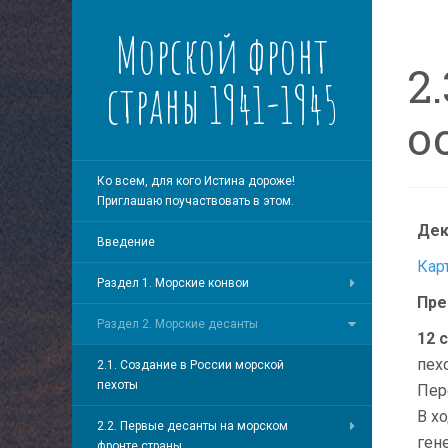
Морской фронт
2
страны 1941-1945
о
Ко всем, для кого Истина дороже!
Приглашаю поучаствовать в этом.
Дек
Введение
Кар
Раздел 1. Морские конвои
Пре
Раздел 2. Морские десанты
12 
пех
2.1. Создание в России морской
пехоты
Пер
В х
2.2. Первые десанты на морском
ген
фронте страны