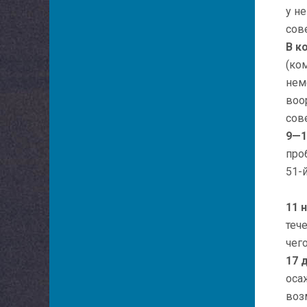
у н
сов
В к
(ко
нем
воо
сов
9—1
про
51-
11 
теч
чег
17 
оса
воз