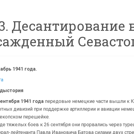
.3. Десантирование 
сажденный Севасто
абрь 1941 года.
та
дыстория
сентября 1941 года
передовые немецкие части вышли к Кры
отных дивизий при поддержке артиллерии и авиации немец
екопском перешейке.
оде тяжелых боев к 26 сентября они прорвались через тур
ерал-лейтенанта Павла Ивановича Батова силами двух стр