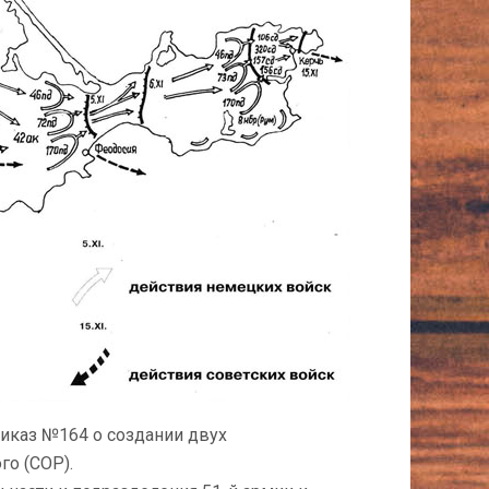
иказ №164 о создании двух
го (СОР).