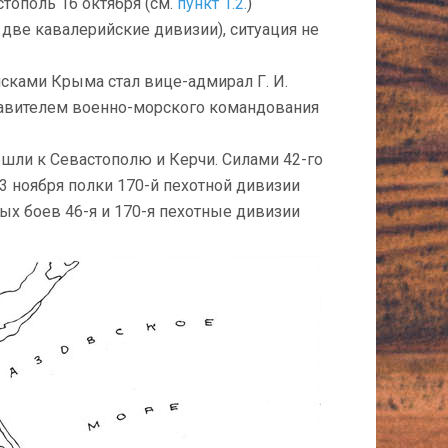
тополь 16 октября (см.
пункт 1.2.
)
 две кавалерийские дивизии), ситуация не
ками Крыма стал вице-адмирал Г. И.
тавителем военно-морского командования
шли к Севастополю и Керчи. Силами 42-го
3 ноября полки 170-й пехотной дивизии
ых боев 46-я и 170-я пехотные дивизии