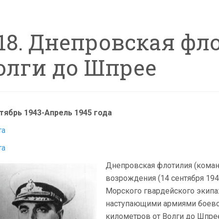
.18. Днепровская фл
олги до Шпрее
тябрь 1943-Апрель 1945 года
та
та
Днепровская флотилия (команд
возрождения (14 сентября 194
Морского гвардейского экипа
наступающими армиями боево
километров от Волги до Шпрее,