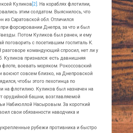
ксей Кули­ков
[2]
. На кораблях флотилии,
овались этим солдатом. Выяс­нилось, что
он из Саратовской обл. Отличился
ри форсировании Днепра, за что и был
Звезды. Потом Куликов был ранен, и ему
ай поговорить с посетившим госпиталь К.
В разговоре командующий спросил, нет ли у
б. Куликов признался: есть давнишняя
а флоте, воевать моряком. Рокоссовский
яки воюют совсем близко, на Днепровской
ядился, чтобы этого пехотинца по
и на флотилию. Куликов был назначен на
ет орудийной башни, возглавляемой
тьи Набиюллой Насыровым. За ко­роткий
воил свои обязанности на­водчика и
 укреплен­ные рубежи противника и быстро