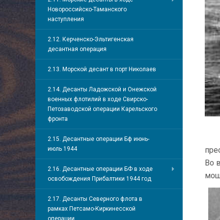
Новороссийско-Таманского
наступления
2.12. Керченско-Эльтигенская
десантная операция
2.13. Морской десант в порт Николаев
2.14. Десанты Ладожской и Онежской
военных флотилий в ходе Свирско-
Петозаводской операции Карельского
фронта
2.15. Десантные операции Бф июнь-
июль 1944
пре
Во 
2.16. Десантные операции БФ в ходе
мощ
освобождения Прибалтики 1944 год
2.17. Десанты Северного флота в
рамках Петсамо-Киркинесской
операции