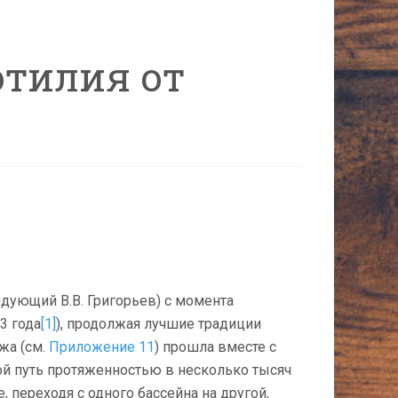
отилия от
ую­щий В.В. Григорьев) с момента
3 года
[1]
), продолжая лучшие традиции
жа (см.
Приложение 11
) прошла вместе с
й путь протяженностью в несколько тысяч
 переходя с одного бассейна на другой,