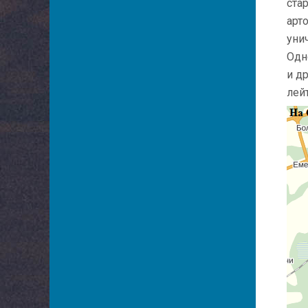
ста
арт
уни
Одн
и д
лей