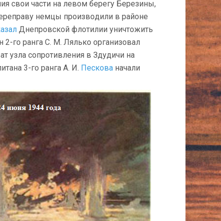
ия свои части на левом берегу Березины,
ереправу немцы произво­дили в районе
казал
Днепровской флотилии уничтожить
 2-го ранга С. М. Лялько организовал
ат узла сопротив­ления в Здудичи на
тана 3-го ранга А. И.
Пескова
начали