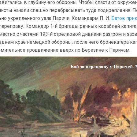
двигались в глубину его обороны. Чтобы спасти от окружен
исты начали спешно пере­брасывать туда подкрепления. П
ьно укрепленного узла Паричи. Командарм П. И.
Батов при
 пере­праву. Командир 1-й бригады речных кораблей капитан
местно с частями 193-й стрелковой дивизии разгром и захв
еднем крае немецкой обороны, после чего бронекатера капи
емительное продвижение вверх по Березине к Паричам.