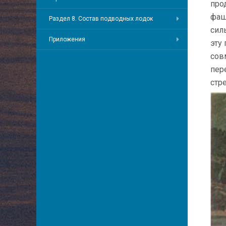
про
фаш
Раздел 8. Состав подводных лодок
сил
Приложения
эту
сов
пер
стр