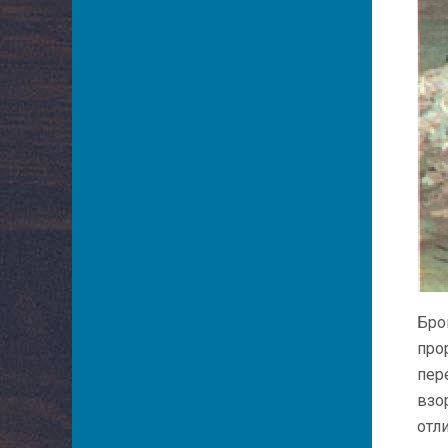
Бро
про
пер
взо
отл