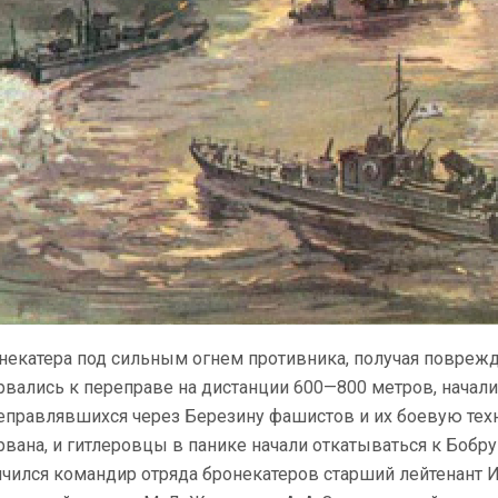
некатера под сильным огнем противника, получая поврежде
рвались к переправе на дистанции 600—800 метров, начали
еправлявшихся через Березину фашистов и их боевую техн
рвана, и гитлеровцы в панике начали откатываться к Бобр
ичился командир отряда бро­некатеров старший лейтенант 