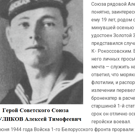
Союза рядовой Але
понятно, заинтерес
ему 19 лет, родом 
минувшей осенью п
удостоен Золотой 
представился случ
К- Рокоссовским. 
него личных прось
мечта — служить н
отве­тил, что мор
флотилии, и распор
излечении перевел
бронекатер в расч
старшиной 1-й ста
срок он отлично ос
геройски воевал.
июня 1944 года Войска 1-го Белорусского фронта прорвали