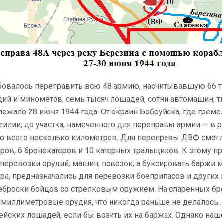
бовалось переправить всю 48 армию, насчитывавшую 66 
дий и минометов, семь тысяч лошадей, сотни автомашин, т
лежало 28 июня 1944 года. От окраин Бобруйска, где греме
тилии, до участка, намеченного для переправы армии — в 
о всего несколько километров. Для переправы ДВФ смогл
еров, 6 бронекатеров и 10 катерных тральщиков. К этому 
 перевозки орудий, машин, повозок, а буксировать баржи 
ера, предназначались для перевозки боеприпасов и других 
еброски бойцов со стрелковым оружием. На спаренных бр
-миллиметровые орудия, что никогда раньше не делалось.
ейских лошадей, если бы возить их на баржах. Однако наш