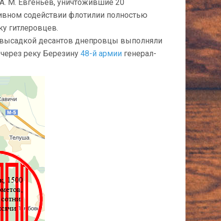
 А. М. Евгеньев, уничтожив­шие 20
ктивном содействии флотилии полностью
у гитлеровцев.
и высадкой десантов днепровцы выполняли
 через реку Березину
48-й армии
генерал-