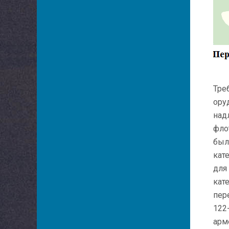
Тре
ору
над
фло
был
кат
для
кат
пер
122
арм