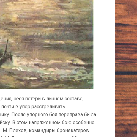
ния, неся потери в личном составе,
 почти в упор расстреливать
ику. После упорного боя переправа была
уйску. В этом напря­женном бою особенно
И. М. Плехов, командиры бронекатеров