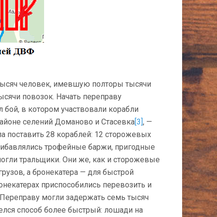
тысяч человек, имевшую полторы тысячи
ысячи повозок. Начать переправу
л бой, в котором участвовали корабли
районе селений Доманово и Стасевка
[3]
, —
а поставить 28 кораблей: 12 сторожевых
прибавлялись трофейные баржи, пригодные
могли тральщики. Они же, как и сторожевые
грузов, а бронекатера — для быстрой
онекатерах приспособились перевозить и
 Переправу могли задержать семь тысяч
елся способ более быстрый: лошади на