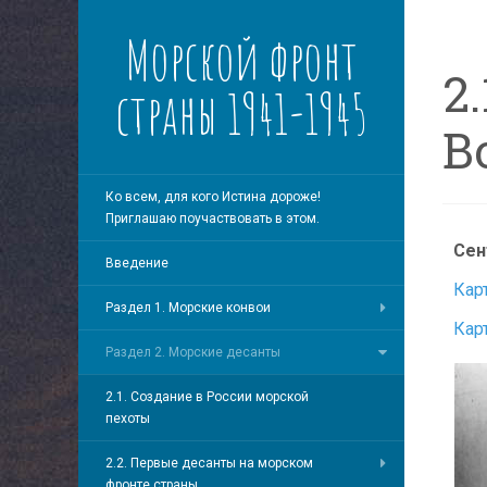
Морской фронт
2
страны 1941-1945
В
Ко всем, для кого Истина дороже!
Приглашаю поучаствовать в этом.
Сен
Введение
Кар
Раздел 1. Морские конвои
Кар
Раздел 2. Морские десанты
2.1. Создание в России морской
пехоты
2.2. Первые десанты на морском
фронте страны