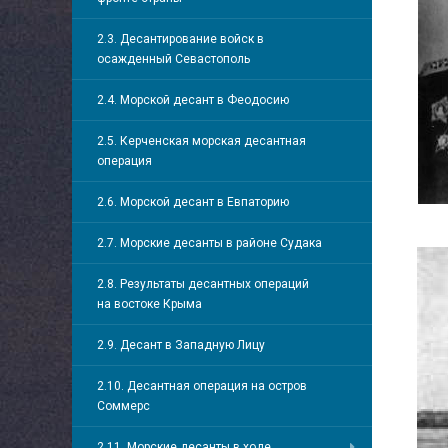
2.3. Десантирование войск в
осажденный Севастополь
2.4. Морской десант в Феодосию
2.5. Керченская морская десантная
операция
2.6. Морской десант в Евпаторию
2.7. Морские десанты в районе Судака
2.8. Результаты десантных операций
на востоке Крыма
2.9. Десант в Западную Лицу
2.10. Десантная операция на остров
Соммерс
2.11. Морские десанты в ходе