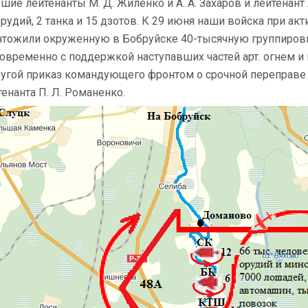
ршие лейтенанты М. Д. Жиленко и А. А. Захаров и лейтенант
орудий, 2 танка и 15 дзотов. К 29 июня наши войска при а
чтожили окруженную в Бобруйске 40-тысячную группировк
овременно с поддержкой наступавших частей арт. огнем 
ругой приказ командующего фронтом о срочной переправе
тенанта П. Л. Романенко.