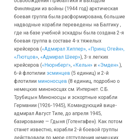
освобождения Прибалтики и выходом
Финляндии из войны (1944 год) арктическая
боевая группа была расформирована, большие
надводные корабли переведены на Балтику ,
где на базе учебной эскадры была создана 2-я
боевая группа в составе 4-х тяжелых
крейсеров (
«Адмирал Хиппер», «Принц Огейн»,
«Лютцов»
,
«Адмирал Шеер»
), 3-х легких
крейсеров (
«Нюрнберг»
,
«Кельн»
и
«Эмден»
.),
6-й флотилии
эсминцев
(5 единиц) и 2-й
флотилии
миноносцев
(8 единиц, подробно о
немецких миноносцах см. Интернет. С.Б.
Трубицын Миноносцы и эскортные корабли
Германии (1926-1945), Командующий вице-
адмирал Август Тиле, до апреля 1945,
базирование — Гдыня (Готенгафен). Как потом
станет известно, корабли 2-й боевой группы
действовали по мере отступления немецких