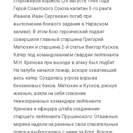
сторожевой корабль (26 августа 1944 года
Герой Советского Союза капитан 3-го ранга
Иванов Иван Сергеевич погиб при
выполнении боевого задания в Нарвском
заливе). В этом бою героический подвиг
совершили главный старшина Григорий
Матюхин и старшина 2-й статьи Виктор Кусков.
Катер под командованием гвардии лейтенанта
М.Н. Хренова при выходе в атаку был подбит.
На палубе начался пожар, вскоре охвативший
весь катер. Создалась угроза взрыва
бензиновых баков. Матюхин и Кусков, рискуя
жизнью, взяли на себя спасение
тяжелораненых командира лейтенанта
Хренова и офицера штаба соединения
старшего лейтенанта Прушинского. Отважные
моряки надели на раненых свои спасательные
пояса и выбросились с ними за борт. Вскоре