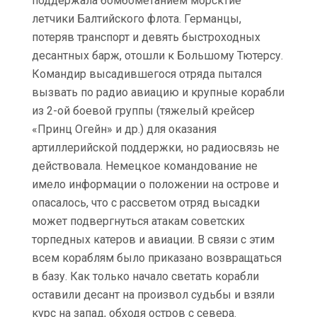
поддержала бомбометанием морсктие
летчики Балтийского флота. Германцы,
потеряв транспорт и девять быстроходных
десантных барж, отошли к Большому Тютерсу.
Командир высадившегося отряда пытался
вызвать по радио авиацию и крупные корабли
из 2-ой боевой группы (тяжелый крейсер
«Принц Огейн» и др.) для оказания
артиллерийской поддержки, но радиосвязь не
действовала. Немецкое командование не
имело информации о положении на острове и
опасалось, что с рассветом отряд высадки
может подвергнуться атакам советских
торпедных катеров и авиации. В связи с этим
всем кораблям было приказано возвращаться
в базу. Как только начало светать корабли
оставили десант на произвол судьбы и взяли
курс на запад, обходя остров с севера.