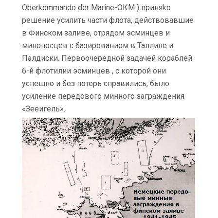
Oberkommando der Marine-ОКМ ) приняkо
решение усилить части флота, действовавшие
в Финском заливе, отрядом эсминцев и
миноносцев с базированием в Таллине и
Палдиски. Первоочередной задачей кораблей
6-й флотилии эсминцев , с которой они
успешно и без потерь справились, было
усиление передового минного заграждения
«Зееигель».