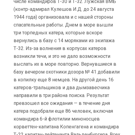
числе командиров Т-30 и Т-32. Лужская ВМБ
(контр-адмирал Кулешов И.Д. до 24 августа
1944 года) организовала и с нашей стороны
спасательные работы. Днем в море вышли
три торпедных катера, которые вскоре
вернулись в базу с 14 моряками из экипажа
Т-32. Из-за волнения в корпусах катеров
возникли течи, и это не дало возможности
выслать их в море повторно. Вернувшиеся в
базу вечером охотники дозора № 41 добавили
в копилку еще 8 немцев. На другой день 16
катеров-тральщиков и два дымзавесчика
направили в три района поиска. Результат
превзошел все ожидания — в течение дня
катера подобрали еще 86 человек, включая
командира 6-й флотилии миноносцев
корветтен-капитана Копенгагена и командира
Т-22 капитан-лейтенанта Вальденбургера. Всех